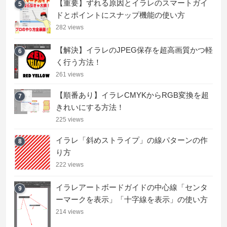
【重要】ずれる原因とイラレのスマートガイ
5
ドとポイントにスナップ機能の使い方
282 views
【解決】イラレのJPEG保存を超高画質かつ軽
6
く行う方法！
261 views
【順番あり】イラレCMYKからRGB変換を超
7
きれいにする方法！
225 views
イラレ「斜めストライプ」の線パターンの作
8
り方
222 views
イラレアートボードガイドの中心線「センタ
9
ーマークを表示」「十字線を表示」の使い方
214 views