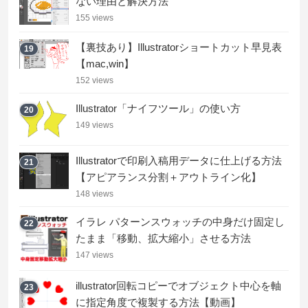
ない理由と解決方法
155 views
【裏技あり】Illustratorショートカット早見表
19
【mac,win】
152 views
Illustrator「ナイフツール」の使い方
20
149 views
Illustratorで印刷入稿用データに仕上げる方法
21
【アピアランス分割＋アウトライン化】
148 views
イラレ パターンスウォッチの中身だけ固定し
22
たまま「移動、拡大縮小」させる方法
147 views
illustrator回転コピーでオブジェクト中心を軸
23
に指定角度で複製する方法【動画】