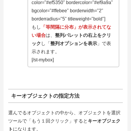
color="#ef5350" bordercolor="#ef9a9a"
bgcolor="#ffebee" borderwidth="2"
borderradius="5" titleweight="bold"]
もし
「等間隔に分布」が表示されてな
い場合
は、
整列パレットの右上をクリ
ック
し「
整列オプションを表示
」で表
示されます。
[/st-mybox]
キーオブジェクトの指定方法
選んでるオブジェクトの中から、オブジェクトを選択
ツールで「もう１回クリック」すると
キーオブジェク
ト
になります。