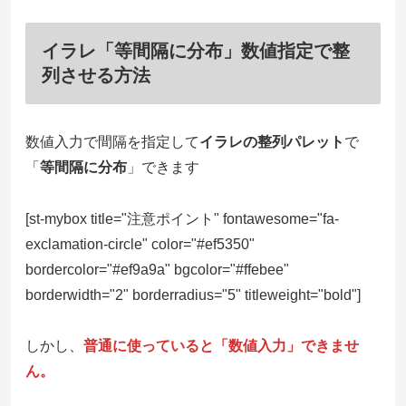
イラレ「等間隔に分布」数値指定で整
列させる方法
数値入力で間隔を指定して
イラレの整列パレット
で
「
等間隔に分布
」できます
[st-mybox title="注意ポイント" fontawesome="fa-
exclamation-circle" color="#ef5350"
bordercolor="#ef9a9a" bgcolor="#ffebee"
borderwidth="2" borderradius="5" titleweight="bold"]
しかし、
普通に使っていると「数値入力」できませ
ん。