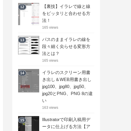
【裏技】イラレで線と線
12
をピッタリと合わせる方
法！
165 views
パスのままイラレの線を
13
段々細く尖らせる変形方
法とは？
165 views
イラレのスクリーン用書
14
き出し＆WEB用書き出し
jpg100、jpg80、jpg50、
jpg20とPNG、PNG 8の違
い
163 views
Illustratorで印刷入稿用デ
15
ータに仕上げる方法【ア