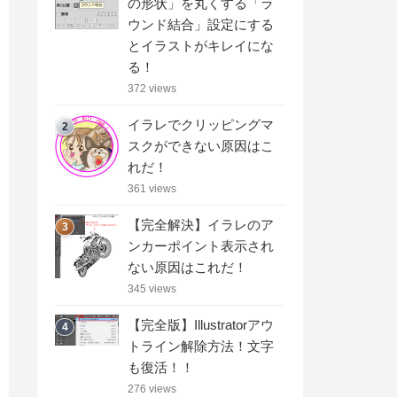
の形状」を丸くする「ラ
ウンド結合」設定にする
とイラストがキレイにな
る！
372 views
イラレでクリッピングマ
2
スクができない原因はこ
れだ！
361 views
【完全解決】イラレのア
3
ンカーポイント表示され
ない原因はこれだ！
345 views
【完全版】Illustratorアウ
4
トライン解除方法！文字
も復活！！
276 views