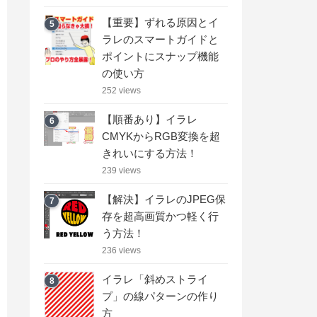
【重要】ずれる原因とイ
5
ラレのスマートガイドと
ポイントにスナップ機能
の使い方
252 views
【順番あり】イラレ
6
CMYKからRGB変換を超
きれいにする方法！
239 views
【解決】イラレのJPEG保
7
存を超高画質かつ軽く行
う方法！
236 views
イラレ「斜めストライ
8
プ」の線パターンの作り
方