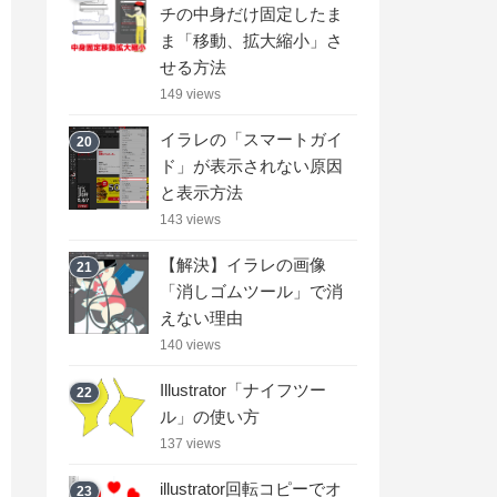
チの中身だけ固定したま
ま「移動、拡大縮小」さ
せる方法
149 views
イラレの「スマートガイ
20
ド」が表示されない原因
と表示方法
143 views
【解決】イラレの画像
21
「消しゴムツール」で消
えない理由
140 views
Illustrator「ナイフツー
22
ル」の使い方
137 views
illustrator回転コピーでオ
23