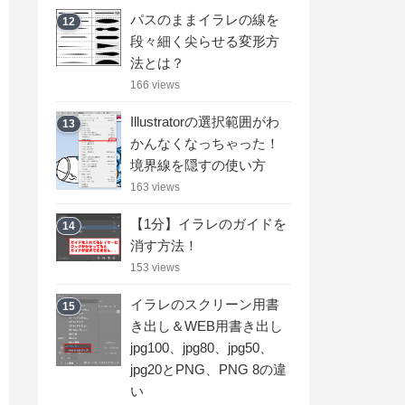
パスのままイラレの線を
12
段々細く尖らせる変形方
法とは？
166 views
Illustratorの選択範囲がわ
13
かんなくなっちゃった！
境界線を隠すの使い方
163 views
【1分】イラレのガイドを
14
消す方法！
153 views
イラレのスクリーン用書
15
き出し＆WEB用書き出し
jpg100、jpg80、jpg50、
jpg20とPNG、PNG 8の違
い