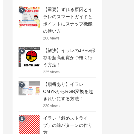
【重要】ずれる原因とイ
5
ラレのスマートガイドと
ポイントにスナップ機能
の使い方
260 views
【解決】イラレのJPEG保
6
存を超高画質かつ軽く行
う方法！
225 views
【順番あり】イラレ
7
CMYKからRGB変換を超
きれいにする方法！
220 views
イラレ「斜めストライ
8
プ」の線パターンの作り
方