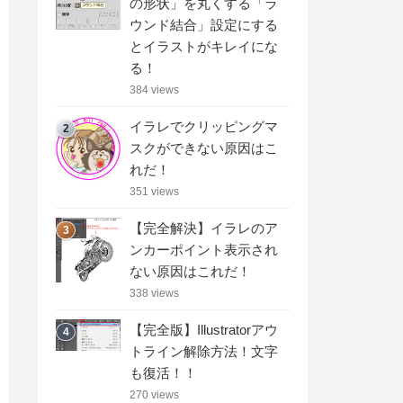
の形状」を丸くする「ラ
ウンド結合」設定にする
とイラストがキレイにな
る！
384 views
イラレでクリッピングマ
2
スクができない原因はこ
れだ！
351 views
【完全解決】イラレのア
3
ンカーポイント表示され
ない原因はこれだ！
338 views
【完全版】Illustratorアウ
4
トライン解除方法！文字
も復活！！
270 views