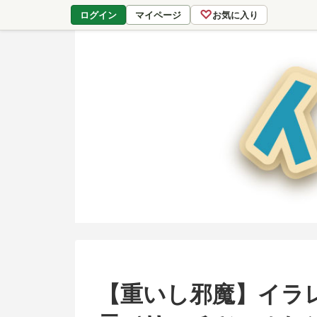
♡
ログイン
マイページ
お気に入り
【重いし邪魔】イラ