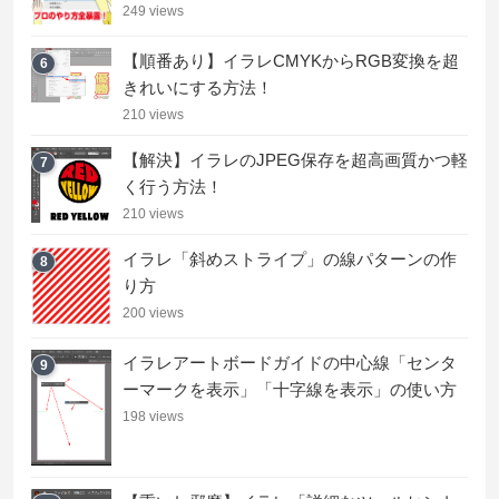
249 views
【順番あり】イラレCMYKからRGB変換を超
6
きれいにする方法！
210 views
【解決】イラレのJPEG保存を超高画質かつ軽
7
く行う方法！
210 views
イラレ「斜めストライプ」の線パターンの作
8
り方
200 views
イラレアートボードガイドの中心線「センタ
9
ーマークを表示」「十字線を表示」の使い方
198 views