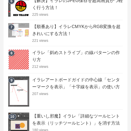
【解決】イラレのJPEG保存を超高画質かつ軽
6
く行う方法！
225 views
【順番あり】イラレCMYKからRGB変換を超
7
きれいにする方法！
221 views
イラレ「斜めストライプ」の線パターンの作
8
り方
212 views
イラレアートボードガイドの中心線「センタ
9
ーマークを表示」「十字線を表示」の使い方
207 views
【重いし邪魔】イラレ「詳細なツールヒント
10
を表示（リッチツールヒント）」を消す方法
180 views