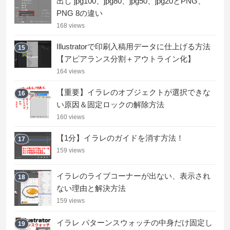
出し jpg100、jpg80、jpg50、jpg20とPNG、
PNG 8の違い
168 views
Illustratorで印刷入稿用データに仕上げる方法
15
【アピアランス分割＋アウトライン化】
164 views
【重要】イラレのオブジェクトが選択できな
16
い原因＆固定ロックの解除方法
160 views
【1分】イラレのガイドを消す方法！
17
159 views
イラレのライブコーナーが出ない、表示され
18
ない理由と解決方法
159 views
イラレ パターンスウォッチの中身だけ固定し
19