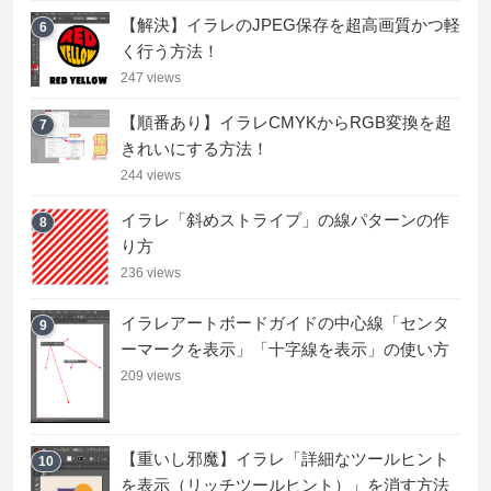
【解決】イラレのJPEG保存を超高画質かつ軽
6
く行う方法！
247 views
【順番あり】イラレCMYKからRGB変換を超
7
きれいにする方法！
244 views
イラレ「斜めストライプ」の線パターンの作
8
り方
236 views
イラレアートボードガイドの中心線「センタ
9
ーマークを表示」「十字線を表示」の使い方
209 views
【重いし邪魔】イラレ「詳細なツールヒント
10
を表示（リッチツールヒント）」を消す方法