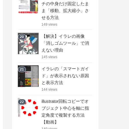
チの中身だけ固定したま
ま「移動、拡大縮小」さ
せる方法
149 views
【解決】イラレの画像
20
「消しゴムツール」で消
えない理由
145 views
イラレの「スマートガイ
21
ド」が表示されない原因
と表示方法
144 views
illustrator回転コピーでオ
22
ブジェクト中心を軸に指
定角度で複製する方法
【動画】
140 views