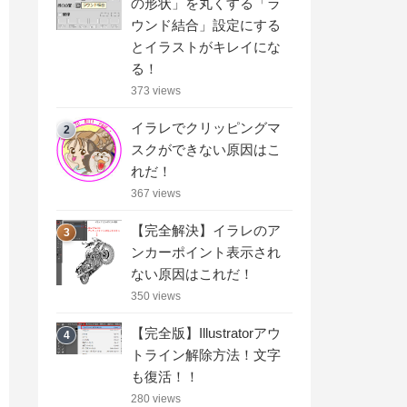
の形状」を丸くする「ラ
ウンド結合」設定にする
とイラストがキレイにな
る！
373 views
イラレでクリッピングマ
2
スクができない原因はこ
れだ！
367 views
【完全解決】イラレのア
3
ンカーポイント表示され
ない原因はこれだ！
350 views
【完全版】Illustratorアウ
4
トライン解除方法！文字
も復活！！
280 views