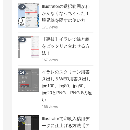
Illustratorの選択範囲がわ
12
かんなくなっちゃった！
境界線を隠すの使い方
171 views
【裏技】イラレで線と線
13
をピッタリと合わせる方
法！
167 views
イラレのスクリーン用書
14
き出し＆WEB用書き出し
jpg100、jpg80、jpg50、
jpg20とPNG、PNG 8の違
い
166 views
Illustratorで印刷入稿用デ
15
ータに仕上げる方法【ア