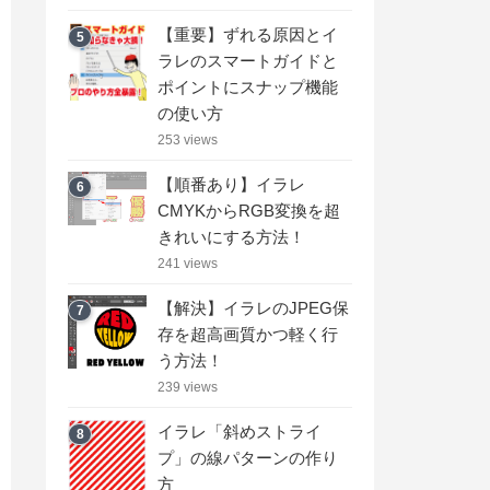
【重要】ずれる原因とイ
5
ラレのスマートガイドと
ポイントにスナップ機能
の使い方
253 views
【順番あり】イラレ
6
CMYKからRGB変換を超
きれいにする方法！
241 views
【解決】イラレのJPEG保
7
存を超高画質かつ軽く行
う方法！
239 views
イラレ「斜めストライ
8
プ」の線パターンの作り
方