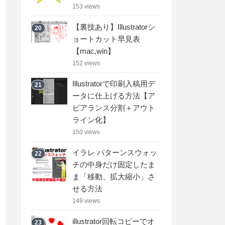
153 views
【裏技あり】Illustratorシ
20
ョートカット早見表
【mac,win】
152 views
Illustratorで印刷入稿用デ
21
ータに仕上げる方法【ア
ピアランス分割＋アウト
ライン化】
150 views
イラレ パターンスウォッ
22
チの中身だけ固定したま
ま「移動、拡大縮小」さ
せる方法
149 views
illustrator回転コピーでオ
23