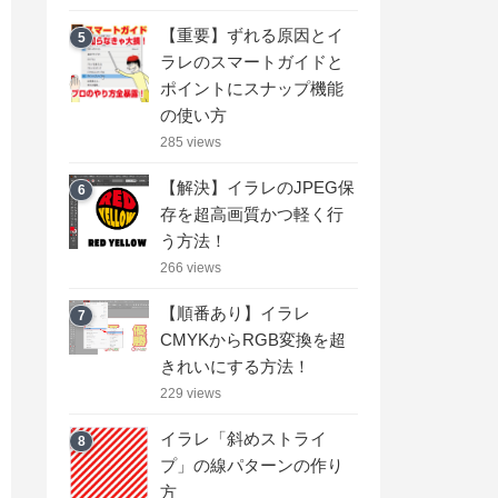
【重要】ずれる原因とイ
5
ラレのスマートガイドと
ポイントにスナップ機能
の使い方
285 views
【解決】イラレのJPEG保
6
存を超高画質かつ軽く行
う方法！
266 views
【順番あり】イラレ
7
CMYKからRGB変換を超
きれいにする方法！
229 views
イラレ「斜めストライ
8
プ」の線パターンの作り
方