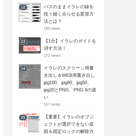
パスのままイラレの線を
12
段々細く尖らせる変形方
法とは？
180 views
【1分】イラレのガイドを
13
消す方法！
172 views
イラレのスクリーン用書
14
き出し＆WEB用書き出し
jpg100、jpg80、jpg50、
jpg20とPNG、PNG 8の違
い
167 views
【重要】イラレのオブジ
15
ェクトが選択できない原
因＆固定ロックの解除方