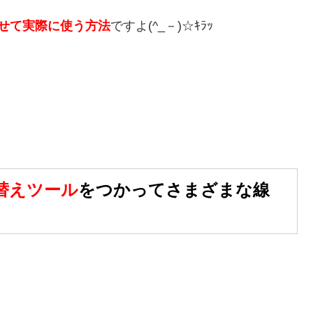
せて実際に使う方法
ですよ(^_－)☆ｷﾗｯ
替えツール
をつかってさまざまな線