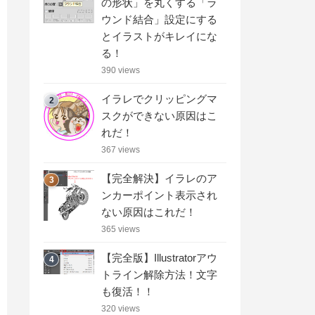
の形状」を丸くする「ラ
ウンド結合」設定にする
とイラストがキレイにな
る！
390 views
イラレでクリッピングマ
2
スクができない原因はこ
れだ！
367 views
【完全解決】イラレのア
3
ンカーポイント表示され
ない原因はこれだ！
365 views
【完全版】Illustratorアウ
4
トライン解除方法！文字
も復活！！
320 views