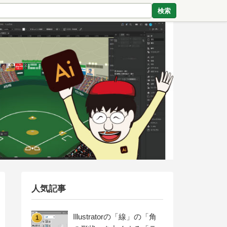
検索
人気記事
Illustratorの「線」の「角
1