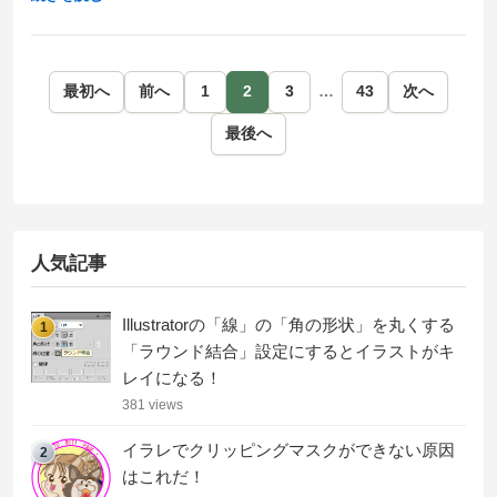
最初へ
前へ
1
2
3
…
43
次へ
最後へ
人気記事
Illustratorの「線」の「角の形状」を丸くする
1
「ラウンド結合」設定にするとイラストがキ
レイになる！
381 views
イラレでクリッピングマスクができない原因
2
はこれだ！