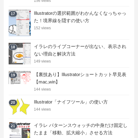
156 views
Illustratorの選択範囲がわかんなくなっちゃっ
17
た！境界線を隠すの使い方
152 views
イラレのライブコーナーが出ない、表示され
18
ない理由と解決方法
149 views
【裏技あり】Illustratorショートカット早見表
19
【mac,win】
144 views
Illustrator「ナイフツール」の使い方
20
144 views
イラレ パターンスウォッチの中身だけ固定し
21
たまま「移動、拡大縮小」させる方法