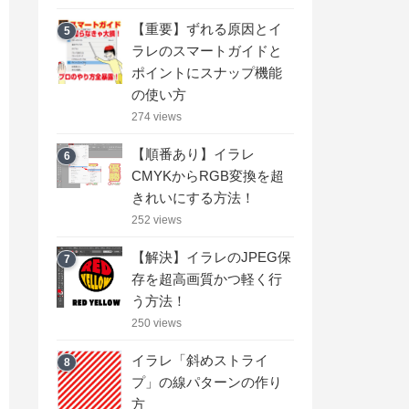
【重要】ずれる原因とイ
5
ラレのスマートガイドと
ポイントにスナップ機能
の使い方
274 views
【順番あり】イラレ
6
CMYKからRGB変換を超
きれいにする方法！
252 views
【解決】イラレのJPEG保
7
存を超高画質かつ軽く行
う方法！
250 views
イラレ「斜めストライ
8
プ」の線パターンの作り
方