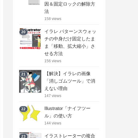
因＆固定ロックの解除方
法
158 views
イラレ パターンスウォッ
20
チの中身だけ固定したま
ま「移動、拡大縮小」さ
せる方法
156 views
【解決】イラレの画像
21
「消しゴムツール」で消
えない理由
147 views
Illustrator「ナイフツー
22
ル」の使い方
144 views
イラストレーターの複合
23