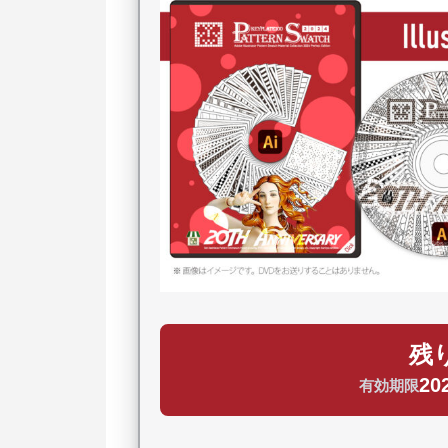
残り
202
有効期限