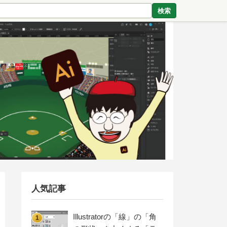
検索
人気記事
Illustratorの「線」の「角
1