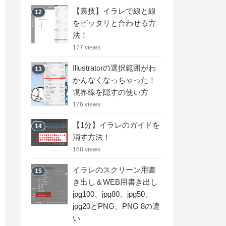
【裏技】イラレで線と線
12
をピッタリと合わせる方
法！
177 views
Illustratorの選択範囲がわ
13
かんなくなっちゃった！
境界線を隠すの使い方
176 views
【1分】イラレのガイドを
14
消す方法！
168 views
イラレのスクリーン用書
15
き出し＆WEB用書き出し
jpg100、jpg80、jpg50、
jpg20とPNG、PNG 8の違
い