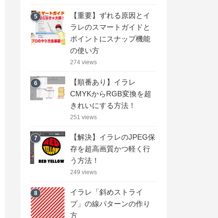
【重要】ずれる原因とイ
5
ラレのスマートガイドと
ポイントにスナップ機能
の使い方
274 views
【順番あり】イラレ
6
CMYKからRGB変換を超
きれいにする方法！
251 views
【解決】イラレのJPEG保
7
存を超高画質かつ軽く行
う方法！
249 views
イラレ「斜めストライ
8
プ」の線パターンの作り
方