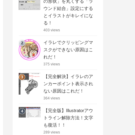
の形状」を丸くする「ラ
ウンド結合」設定にする
とイラストがキレイにな
る！
403 views
イラレでクリッピングマ
2
スクができない原因はこ
れだ！
375 views
【完全解決】イラレのア
3
ンカーポイント表示され
ない原因はこれだ！
364 views
【完全版】Illustratorアウ
4
トライン解除方法！文字
も復活！！
289 views