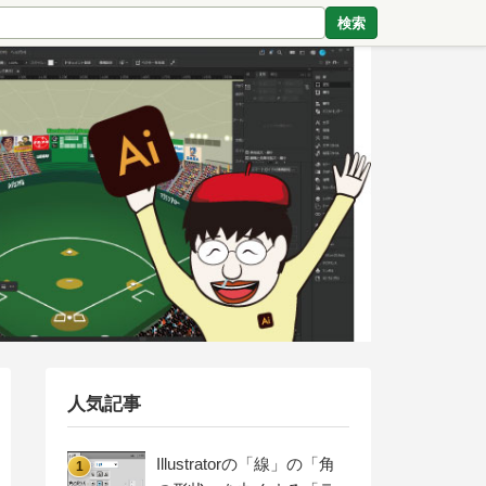
検索
人気記事
Illustratorの「線」の「角
1