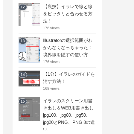
【裏技】イラレで線と線
12
をピッタリと合わせる方
法！
176 views
Illustratorの選択範囲がわ
13
かんなくなっちゃった！
境界線を隠すの使い方
176 views
【1分】イラレのガイドを
14
消す方法！
168 views
イラレのスクリーン用書
15
き出し＆WEB用書き出し
jpg100、jpg80、jpg50、
jpg20とPNG、PNG 8の違
い