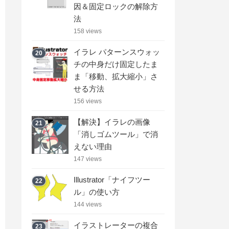
因＆固定ロックの解除方
法
158 views
イラレ パターンスウォッ
20
チの中身だけ固定したま
ま「移動、拡大縮小」さ
せる方法
156 views
【解決】イラレの画像
21
「消しゴムツール」で消
えない理由
147 views
Illustrator「ナイフツー
22
ル」の使い方
144 views
イラストレーターの複合
23