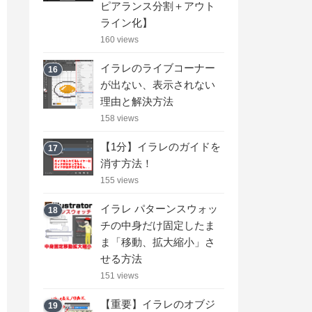
ピアランス分割＋アウト
ライン化】
160 views
イラレのライブコーナー
16
が出ない、表示されない
理由と解決方法
158 views
【1分】イラレのガイドを
17
消す方法！
155 views
イラレ パターンスウォッ
18
チの中身だけ固定したま
ま「移動、拡大縮小」さ
せる方法
151 views
【重要】イラレのオブジ
19