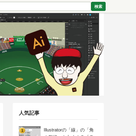
検索
人気記事
Illustratorの「線」の「角
1