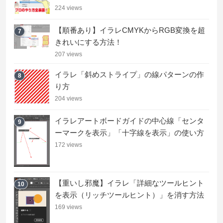
224 views
【順番あり】イラレCMYKからRGB変換を超
7
きれいにする方法！
207 views
イラレ「斜めストライプ」の線パターンの作
8
り方
204 views
イラレアートボードガイドの中心線「センタ
9
ーマークを表示」「十字線を表示」の使い方
172 views
【重いし邪魔】イラレ「詳細なツールヒント
10
を表示（リッチツールヒント）」を消す方法
169 views