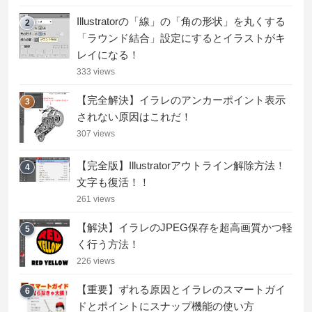
Illustratorの「線」の「角の形状」を丸くする
2
「ラウンド結合」設定にするとイラストがキ
レイになる！
333 views
【完全解決】イラレのアンカーポイント表示
3
されない原因はこれだ！
307 views
【完全版】Illustratorアウトライン解除方法！
4
文字も復活！！
261 views
【解決】イラレのJPEG保存を超高画質かつ軽
5
く行う方法！
226 views
【重要】ずれる原因とイラレのスマートガイ
6
ドとポイントにスナップ機能の使い方