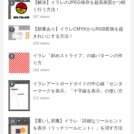
【解決】イラレのJPEG保存を超高画質かつ軽
6
く行う方法！
267 views
【順番あり】イラレCMYKからRGB変換を超
7
きれいにする方法！
250 views
イラレ「斜めストライプ」の線パターンの作
8
り方
242 views
イラレアートボードガイドの中心線「センタ
9
ーマークを表示」「十字線を表示」の使い方
212 views
【重いし邪魔】イラレ「詳細なツールヒント
10
を表示（リッチツールヒント）」を消す方法