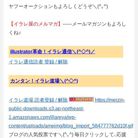
ヤフーオークションもよろしくどうぞ＼(^｡^)
【イラレ屋のメルマガ】
------メールマガジンもよろし
くね♪
illustrator革命！イラレ通信＼(^◇^)／
イラレ通信読者 登録 / 解除
カンタン！イラレ道場＼(^◇^)
イラレ道場 読者登録 / 解除
https://meizin-
public-downloads.s3.ap-northeast-
1.amazonaws.com/illareya/wp-
content/uploads/ameimg/blog_import_584777762d10f.gif
ブログの人気投票です＼(^｡^) 毎日クリックして､応援