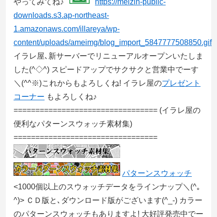
やってみてね♪
https://meizin-public-
downloads.s3.ap-northeast-
1.amazonaws.com/illareya/wp-
content/uploads/ameimg/blog_import_5847777508850.gif
イラレ屋､新サーバーでリニューアルオープンいたしま
した(^◇^) スピードアップでサクサクと営業中でーす
＼(^^※)これからもよろしくね! イラレ屋の
プレゼント
コーナー
もよろしくね♪
=================================
(イラレ屋の
便利なパターンスウォッチ素材集)
=================================
パターンスウォッチ
<1000個以上のスウォッチデータをラインナップ＼(^｡
^)> ＣＤ版と､ダウンロード版がございます(^_-) カラー
のパターンスウォッチもありますよ! 大好評発売中でー