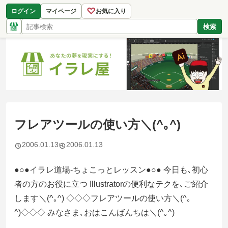
♡
ログイン
マイページ
お気に入り
検索
フレアツールの使い方＼(^｡^)
2006.01.13
2006.01.13
●○●イラレ道場-ちょこっとレッスン●○● 今日も､初心
者の方のお役に立つ Illustratorの便利なテクを､ご紹介
します＼(^｡^) ◇◇◇フレアツールの使い方＼(^｡
^)◇◇◇ みなさま､おはこんばんちは＼(^｡^)