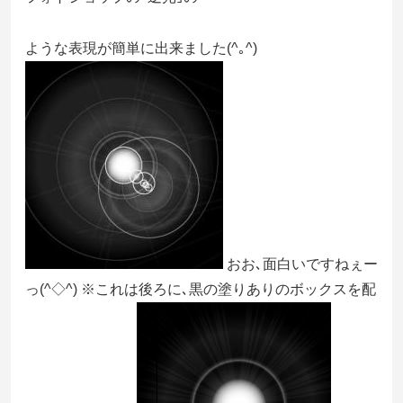
ような表現が簡単に出来ました(^｡^)
おお､面白いですねぇー
っ(^◇^) ※これは後ろに､黒の塗りありのボックスを配