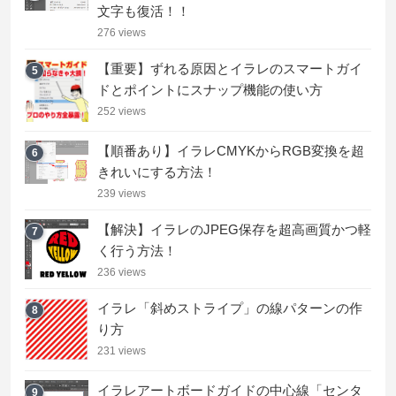
文字も復活！！
276 views
【重要】ずれる原因とイラレのスマートガイ
5
ドとポイントにスナップ機能の使い方
252 views
【順番あり】イラレCMYKからRGB変換を超
6
きれいにする方法！
239 views
【解決】イラレのJPEG保存を超高画質かつ軽
7
く行う方法！
236 views
イラレ「斜めストライプ」の線パターンの作
8
り方
231 views
イラレアートボードガイドの中心線「センタ
9