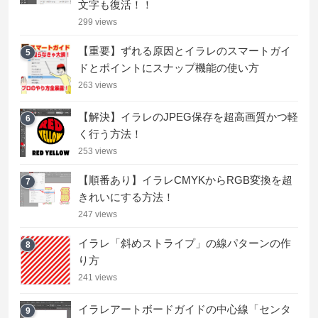
文字も復活！！
299 views
【重要】ずれる原因とイラレのスマートガイ
5
ドとポイントにスナップ機能の使い方
263 views
【解決】イラレのJPEG保存を超高画質かつ軽
6
く行う方法！
253 views
【順番あり】イラレCMYKからRGB変換を超
7
きれいにする方法！
247 views
イラレ「斜めストライプ」の線パターンの作
8
り方
241 views
イラレアートボードガイドの中心線「センタ
9