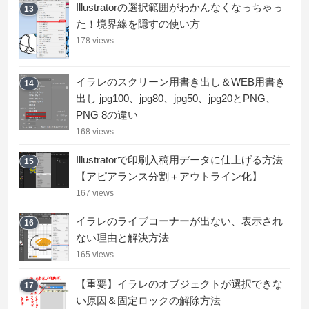
Illustratorの選択範囲がわかんなくなっちゃっ
13
た！境界線を隠すの使い方
178 views
イラレのスクリーン用書き出し＆WEB用書き
14
出し jpg100、jpg80、jpg50、jpg20とPNG、
PNG 8の違い
168 views
Illustratorで印刷入稿用データに仕上げる方法
15
【アピアランス分割＋アウトライン化】
167 views
イラレのライブコーナーが出ない、表示され
16
ない理由と解決方法
165 views
【重要】イラレのオブジェクトが選択できな
17
い原因＆固定ロックの解除方法