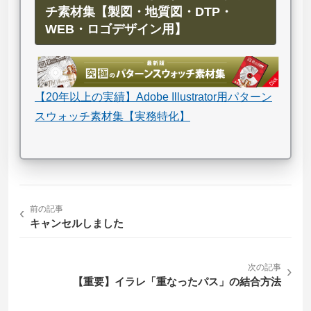
チ素材集【製図・地質図・DTP・
WEB・ロゴデザイン用】
【20年以上の実績】Adobe Illustrator用パターン
スウォッチ素材集【実務特化】
‹
前の記事
キャンセルしました
次の記事
›
【重要】イラレ「重なったパス」の結合方法