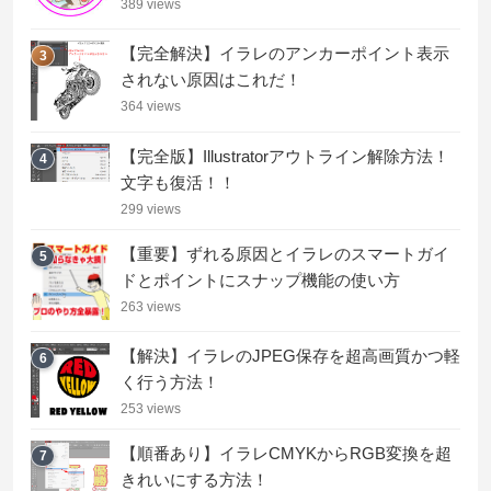
389 views
【完全解決】イラレのアンカーポイント表示
3
されない原因はこれだ！
364 views
【完全版】Illustratorアウトライン解除方法！
4
文字も復活！！
299 views
【重要】ずれる原因とイラレのスマートガイ
5
ドとポイントにスナップ機能の使い方
263 views
【解決】イラレのJPEG保存を超高画質かつ軽
6
く行う方法！
253 views
【順番あり】イラレCMYKからRGB変換を超
7
きれいにする方法！