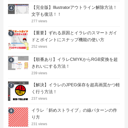
【完全版】Illustratorアウトライン解除方法！
4
文字も復活！！
277 views
【重要】ずれる原因とイラレのスマートガイ
5
ドとポイントにスナップ機能の使い方
252 views
【順番あり】イラレCMYKからRGB変換を超
6
きれいにする方法！
239 views
【解決】イラレのJPEG保存を超高画質かつ軽
7
く行う方法！
237 views
イラレ「斜めストライプ」の線パターンの作
8
り方
231 views