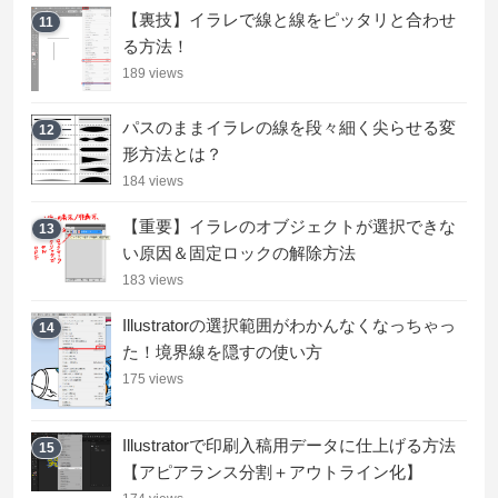
【裏技】イラレで線と線をピッタリと合わせ
11
る方法！
189 views
パスのままイラレの線を段々細く尖らせる変
12
形方法とは？
184 views
【重要】イラレのオブジェクトが選択できな
13
い原因＆固定ロックの解除方法
183 views
Illustratorの選択範囲がわかんなくなっちゃっ
14
た！境界線を隠すの使い方
175 views
Illustratorで印刷入稿用データに仕上げる方法
15
【アピアランス分割＋アウトライン化】