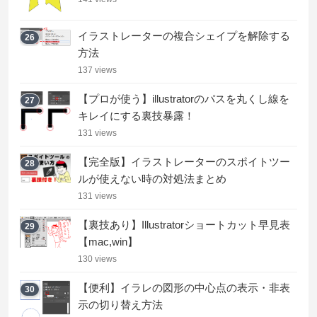
イラストレーターの複合シェイプを解除する
26
方法
137 views
【プロが使う】illustratorのパスを丸くし線を
27
キレイにする裏技暴露！
131 views
【完全版】イラストレーターのスポイトツー
28
ルが使えない時の対処法まとめ
131 views
【裏技あり】Illustratorショートカット早見表
29
【mac,win】
130 views
【便利】イラレの図形の中心点の表示・非表
30
示の切り替え方法