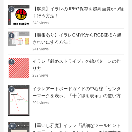
【解決】イラレのJPEG保存を超高画質かつ軽
6
く行う方法！
243 views
【順番あり】イラレCMYKからRGB変換を超
7
きれいにする方法！
241 views
イラレ「斜めストライプ」の線パターンの作
8
り方
232 views
イラレアートボードガイドの中心線「センタ
9
ーマークを表示」「十字線を表示」の使い方
204 views
【重いし邪魔】イラレ「詳細なツールヒント
10