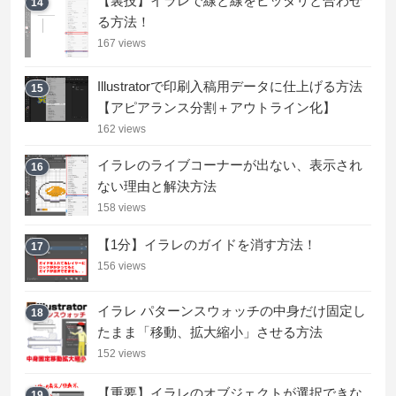
【裏技】イラレで線と線をピッタリと合わせ
14
る方法！
167 views
Illustratorで印刷入稿用データに仕上げる方法
15
【アピアランス分割＋アウトライン化】
162 views
イラレのライブコーナーが出ない、表示され
16
ない理由と解決方法
158 views
【1分】イラレのガイドを消す方法！
17
156 views
イラレ パターンスウォッチの中身だけ固定し
18
たまま「移動、拡大縮小」させる方法
152 views
【重要】イラレのオブジェクトが選択できな
19