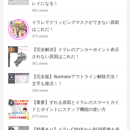
レイになる！
401 views
イラレでクリッピングマスクができない原因
2
はこれだ！
375 views
【完全解決】イラレのアンカーポイント表示
3
されない原因はこれだ！
361 views
【完全版】Illustratorアウトライン解除方法！
4
文字も復活！！
289 views
【重要】ずれる原因とイラレのスマートガイ
5
ドとポイントにスナップ機能の使い方
273 views
【順番あり】イラレCMYKからRGB変換を超