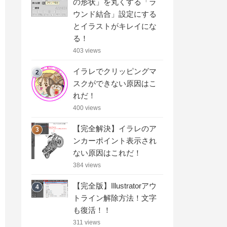
の形状」を丸くする「ラ
ウンド結合」設定にする
とイラストがキレイにな
る！
403 views
イラレでクリッピングマ
2
スクができない原因はこ
れだ！
400 views
【完全解決】イラレのア
3
ンカーポイント表示され
ない原因はこれだ！
384 views
【完全版】Illustratorアウ
4
トライン解除方法！文字
も復活！！
311 views