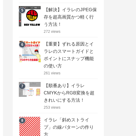
【解決】イラレのJPEG保
5
存を超高画質かつ軽く行
う方法！
272 views
【重要】ずれる原因とイ
6
ラレのスマートガイドと
ポイントにスナップ機能
の使い方
261 views
【順番あり】イラレ
7
CMYKからRGB変換を超
きれいにする方法！
253 views
イラレ「斜めストライ
8
プ」の線パターンの作り
方