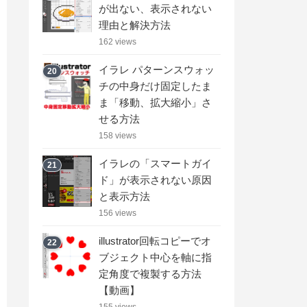
が出ない、表示されない
理由と解決方法
162 views
イラレ パターンスウォッ
20
チの中身だけ固定したま
ま「移動、拡大縮小」さ
せる方法
158 views
イラレの「スマートガイ
21
ド」が表示されない原因
と表示方法
156 views
illustrator回転コピーでオ
22
ブジェクト中心を軸に指
定角度で複製する方法
【動画】
155 views