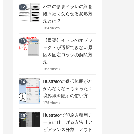
パスのままイラレの線を
12
段々細く尖らせる変形方
法とは？
184 views
【重要】イラレのオブジ
13
ェクトが選択できない原
因＆固定ロックの解除方
法
183 views
Illustratorの選択範囲がわ
14
かんなくなっちゃった！
境界線を隠すの使い方
175 views
Illustratorで印刷入稿用デ
15
ータに仕上げる方法【ア
ピアランス分割＋アウト