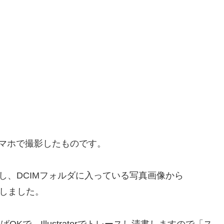
マホで撮影したものです。
し、DCIMフォルダに入っている写真画像から
ピペしました。
Kで、Illustratorでトレースし清書しますので「ス