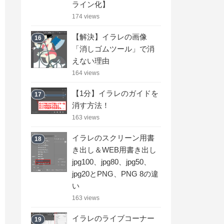
ライン化】
174 views
【解決】イラレの画像
16
「消しゴムツール」で消
えない理由
164 views
【1分】イラレのガイドを
17
消す方法！
163 views
イラレのスクリーン用書
18
き出し＆WEB用書き出し
jpg100、jpg80、jpg50、
jpg20とPNG、PNG 8の違
い
163 views
イラレのライブコーナー
19