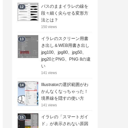
パスのままイラレの線を
12
段々細く尖らせる変形方
法とは？
150 views
イラレのスクリーン用書
13
き出し＆WEB用書き出し
jpg100、jpg80、jpg50、
jpg20とPNG、PNG 8の違
い
141 views
Illustratorの選択範囲がわ
14
かんなくなっちゃった！
境界線を隠すの使い方
141 views
イラレの「スマートガイ
15
ド」が表示されない原因