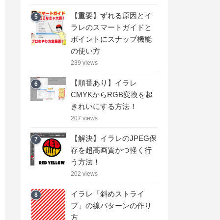
【重要】ずれる原因とイ
5
ラレのスマートガイドと
ポイントにスナップ機能
の使い方
239 views
【順番あり】イラレ
6
CMYKからRGB変換を超
きれいにする方法！
207 views
【解決】イラレのJPEG保
7
存を超高画質かつ軽く行
う方法！
202 views
イラレ「斜めストライ
8
プ」の線パターンの作り
方