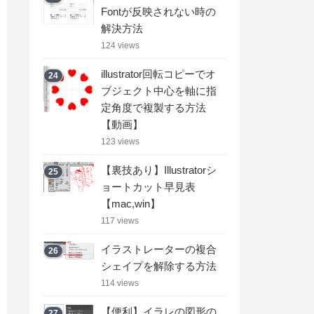
Fontが反映されない時の
解決方法
124 views
illustrator回転コピーでオ
24
ブジェクト中心を軸に指
定角度で複製する方法
【動画】
123 views
【裏技あり】Illustratorシ
25
ョートカット早見表
【mac,win】
117 views
イラストレーターの複合
26
シェイプを解除する方法
114 views
【便利】イラレの図形の
27