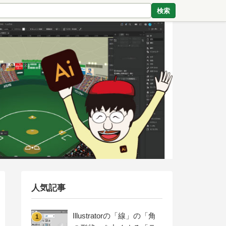
検索
人気記事
Illustratorの「線」の「角
1