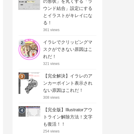
の形状」を丸くする「ラ
ウンド結合」設定にする
とイラストがキレイにな
る！
361 views
イラレでクリッピングマ
2
スクができない原因はこ
れだ！
321 views
【完全解決】イラレのア
3
ンカーポイント表示され
ない原因はこれだ！
308 views
【完全版】Illustratorアウ
4
トライン解除方法！文字
も復活！！
254 views