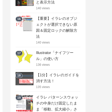
と表示方法
140 views
【重要】イラレのオブジ
16
ェクトが選択できない原
因＆固定ロックの解除方
法
140 views
Illustrator「ナイフツー
17
ル」の使い方
136 views
【1分】イラレのガイドを
18
消す方法！
135 views
イラレ パターンスウォッ
19
チの中身だけ固定したま
ま「移動、拡大縮小」さ