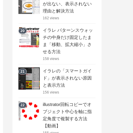
が出ない、表示されない
理由と解決方法
162 views
イラレ パターンスウォッ
20
チの中身だけ固定したま
ま「移動、拡大縮小」さ
せる方法
158 views
イラレの「スマートガイ
21
ド」が表示されない原因
と表示方法
156 views
illustrator回転コピーでオ
22
ブジェクト中心を軸に指
定角度で複製する方法
【動画】
155 views