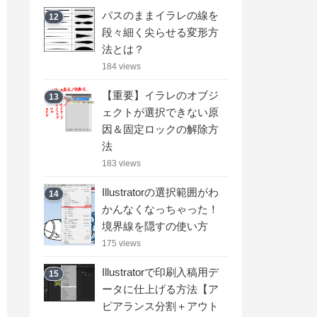
パスのままイラレの線を
12
段々細く尖らせる変形方
法とは？
184 views
【重要】イラレのオブジ
13
ェクトが選択できない原
因＆固定ロックの解除方
法
183 views
Illustratorの選択範囲がわ
14
かんなくなっちゃった！
境界線を隠すの使い方
175 views
Illustratorで印刷入稿用デ
15
ータに仕上げる方法【ア
ピアランス分割＋アウト