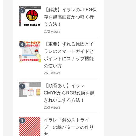
【解決】イラレのJPEG保
5
存を超高画質かつ軽く行
う方法！
272 views
【重要】ずれる原因とイ
6
ラレのスマートガイドと
ポイントにスナップ機能
の使い方
261 views
【順番あり】イラレ
7
CMYKからRGB変換を超
きれいにする方法！
253 views
イラレ「斜めストライ
8
プ」の線パターンの作り
方