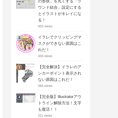
の形状」を丸くする「ラ
ウンド結合」設定にする
とイラストがキレイにな
る！
403 views
イラレでクリッピングマ
2
スクができない原因はこ
れだ！
400 views
【完全解決】イラレのア
3
ンカーポイント表示され
ない原因はこれだ！
384 views
【完全版】Illustratorアウ
4
トライン解除方法！文字
も復活！！
311 views