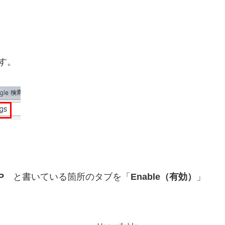
す。
P
と書いている箇所のタブを「
Enable（有効）
」