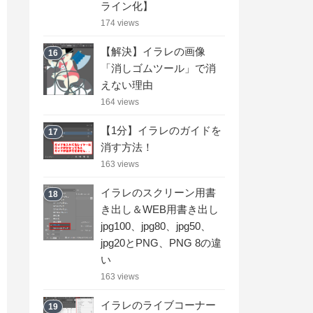
ライン化】
174 views
【解決】イラレの画像
16
「消しゴムツール」で消
えない理由
164 views
【1分】イラレのガイドを
17
消す方法！
163 views
イラレのスクリーン用書
18
き出し＆WEB用書き出し
jpg100、jpg80、jpg50、
jpg20とPNG、PNG 8の違
い
163 views
イラレのライブコーナー
19