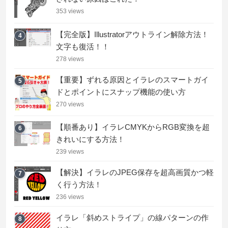
353 views
【完全版】Illustratorアウトライン解除方法！
4
文字も復活！！
278 views
【重要】ずれる原因とイラレのスマートガイ
5
ドとポイントにスナップ機能の使い方
270 views
【順番あり】イラレCMYKからRGB変換を超
6
きれいにする方法！
239 views
【解決】イラレのJPEG保存を超高画質かつ軽
7
く行う方法！
236 views
イラレ「斜めストライプ」の線パターンの作
8