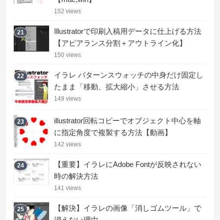
152 views
Illustratorで印刷入稿用データに仕上げる方法
21
【アピアランス分割＋アウトライン化】
150 views
イラレ パターンスウォッチの中身だけ固定し
22
たまま「移動、拡大縮小」させる方法
149 views
illustrator回転コピーでオブジェクト中心を軸
23
に指定角度で複製する方法【動画】
142 views
【重要】イラレにAdobe Fontが反映されない
24
時の解決方法
141 views
【解決】イラレの画像「消しゴムツール」で
25
消えない理由