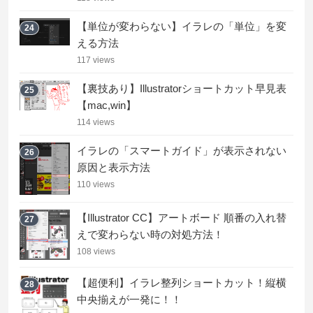
【単位が変わらない】イラレの「単位」を変
24
える方法
117 views
【裏技あり】Illustratorショートカット早見表
25
【mac,win】
114 views
イラレの「スマートガイド」が表示されない
26
原因と表示方法
110 views
【Illustrator CC】アートボード 順番の入れ替
27
えで変わらない時の対処方法！
108 views
【超便利】イラレ整列ショートカット！縦横
28
中央揃えが一発に！！