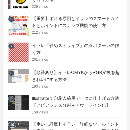
229 views
【重要】ずれる原因とイラレのスマートガイ
6
ドとポイントにスナップ機能の使い方
212 views
イラレ「斜めストライプ」の線パターンの作
7
り方
201 views
【順番あり】イラレCMYKからRGB変換を超
8
きれいにする方法！
193 views
Illustratorで印刷入稿用データに仕上げる方法
9
【アピアランス分割＋アウトライン化】
159 views
【重いし邪魔】イラレ「詳細なツールヒント
10