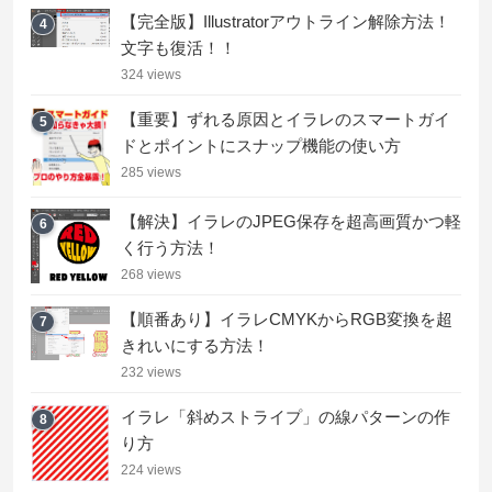
【完全版】Illustratorアウトライン解除方法！
4
文字も復活！！
324 views
【重要】ずれる原因とイラレのスマートガイ
5
ドとポイントにスナップ機能の使い方
285 views
【解決】イラレのJPEG保存を超高画質かつ軽
6
く行う方法！
268 views
【順番あり】イラレCMYKからRGB変換を超
7
きれいにする方法！
232 views
イラレ「斜めストライプ」の線パターンの作
8
り方
224 views