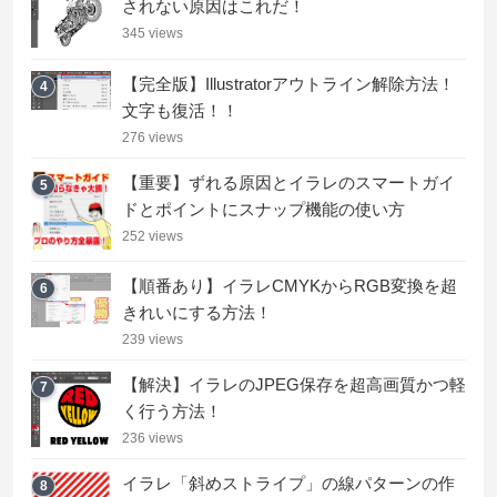
されない原因はこれだ！
345 views
【完全版】Illustratorアウトライン解除方法！
4
文字も復活！！
276 views
【重要】ずれる原因とイラレのスマートガイ
5
ドとポイントにスナップ機能の使い方
252 views
【順番あり】イラレCMYKからRGB変換を超
6
きれいにする方法！
239 views
【解決】イラレのJPEG保存を超高画質かつ軽
7
く行う方法！
236 views
イラレ「斜めストライプ」の線パターンの作
8