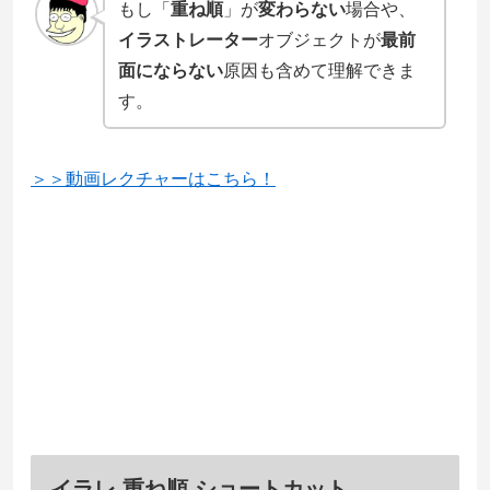
もし「
重ね順
」が
変わらない
場合や、
イラストレーター
オブジェクトが
最前
面にならない
原因も含めて理解できま
す。
＞＞動画レクチャーはこちら！
イラレ 重ね順 ショートカット