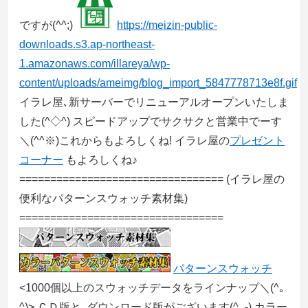
ですが(^^;)
https://meizin-public-
downloads.s3.ap-northeast-
1.amazonaws.com/illareya/wp-
content/uploads/ameimg/blog_import_5847778713e8f.gif
イラレ屋､新サーバーでリニューアルオープンいたしま
した(^◇^) スピードアップでサクサクと営業中でーす
＼(^^※)これからもよろしくね! イラレ屋の
プレゼント
コーナー
もよろしくね♪
=================================
(イラレ屋の
便利なパターンスウォッチ素材集)
=================================
パターンスウォッチ
<1000個以上のスウォッチデータをラインナップ＼(^｡
^)> ＣＤ版と､ダウンロード版がございます(^_-) カラー