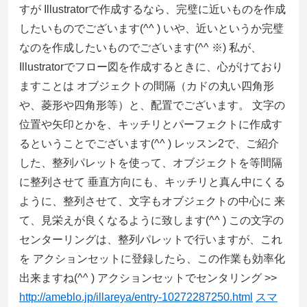
すが Illustratorで作成するなら、完璧に近いものを作成
したいものでございます(^^ ) いや、近いというか完璧
なのを作成したいものでございます(^^ ※) 私が、
Illustratorでフロー図を作成するときに、心がけており
ますことは オブジェクトの間隔（カドの丸い四角形
や、菱形や四角形等）と、配置でございます。 文字の
位置や矢印とかを、キッチリとパーフェクトに作成す
るということでございます(^^ ) レッスン2で、ご紹介
した、整列パレットを使って、オブジェクトを等間隔
に整列させて 垂直方向にも、キッチリと真ん中にくる
ように、整列させて、文字もオブジェクトの中心に 来
て、見栄えが良くなるように致します(^^ ) この文字の
センターリングは、整列パレットで行いますが、これ
を アクションセットに登録したら、この作業も効率化
出来ますね(^^ ) アクションセットでセンタリング >>
http://ameblo.jp/illareya/entry-10272287250.html
スマ