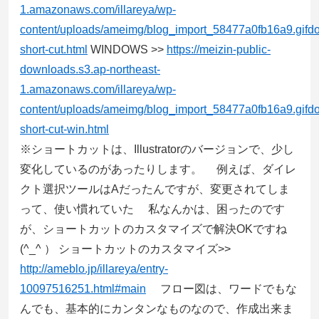
1.amazonaws.com/illareya/wp-
content/uploads/ameimg/blog_import_58477a0fb16a9.gifd
short-cut.html
WINDOWS >>
https://meizin-public-
downloads.s3.ap-northeast-
1.amazonaws.com/illareya/wp-
content/uploads/ameimg/blog_import_58477a0fb16a9.gifd
short-cut-win.html
※ショートカットは、Illustratorのバージョンで、少し
変化しているのがあったりします。 例えば、ダイレ
クト選択ツールはAだったんですが、変更されてしま
って、使い慣れていた 私なんかは、困ったのです
が、ショートカットのカスタマイズで解決OKですね
(^_^ ） ショートカットのカスタマイズ>>
http://ameblo.jp/illareya/entry-
10097516251.html#main
フロー図は、ワードでもな
んでも、基本的にカンタンなものなので、作成出来ま