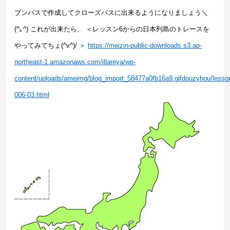
プンパスで作成してクローズパスに出来るようになりましょう＼
(^｡^) これが出来たら、 ＜レッスン6からの日本列島のトレースを
やってみてちょ(^v^)/ ＞
https://meizin-public-downloads.s3.ap-
northeast-1.amazonaws.com/illareya/wp-
content/uploads/ameimg/blog_import_58477a0fb16a9.gifdouzyhou/lesso
006-03.html