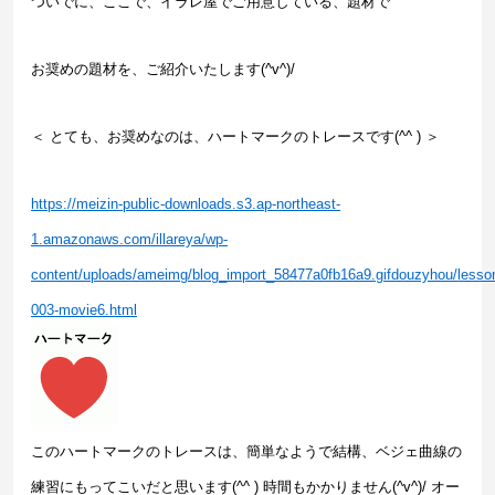
ついでに、ここで、イラレ屋でご用意している、題材で
お奨めの題材を、ご紹介いたします(^v^)/
＜ とても、お奨めなのは、ハートマークのトレースです(^^ ) ＞
https://meizin-public-downloads.s3.ap-northeast-
1.amazonaws.com/illareya/wp-
content/uploads/ameimg/blog_import_58477a0fb16a9.gifdouzyhou/lesso
003-movie6.html
このハートマークのトレースは、簡単なようで結構、ベジェ曲線の
練習にもってこいだと思います(^^ ) 時間もかかりません(^v^)/ オー