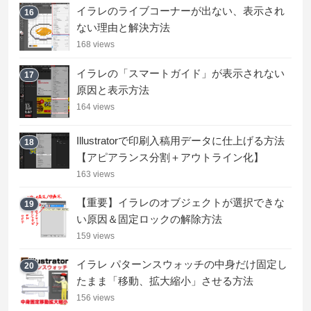
イラレのライブコーナーが出ない、表示され
16
ない理由と解決方法
168 views
イラレの「スマートガイド」が表示されない
17
原因と表示方法
164 views
Illustratorで印刷入稿用データに仕上げる方法
18
【アピアランス分割＋アウトライン化】
163 views
【重要】イラレのオブジェクトが選択できな
19
い原因＆固定ロックの解除方法
159 views
イラレ パターンスウォッチの中身だけ固定し
20
たまま「移動、拡大縮小」させる方法
156 views