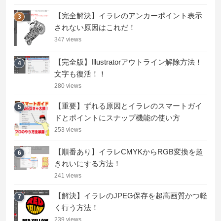
【完全解決】イラレのアンカーポイント表示
3
されない原因はこれだ！
347 views
【完全版】Illustratorアウトライン解除方法！
4
文字も復活！！
280 views
【重要】ずれる原因とイラレのスマートガイ
5
ドとポイントにスナップ機能の使い方
253 views
【順番あり】イラレCMYKからRGB変換を超
6
きれいにする方法！
241 views
【解決】イラレのJPEG保存を超高画質かつ軽
7
く行う方法！
239 views