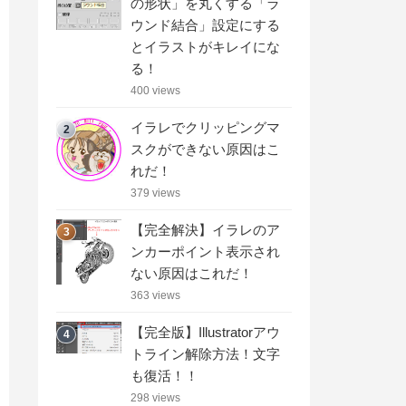
の形状」を丸くする「ラ
ウンド結合」設定にする
とイラストがキレイにな
る！
400 views
イラレでクリッピングマ
2
スクができない原因はこ
れだ！
379 views
【完全解決】イラレのア
3
ンカーポイント表示され
ない原因はこれだ！
363 views
【完全版】Illustratorアウ
4
トライン解除方法！文字
も復活！！
298 views