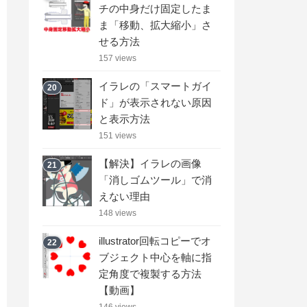
チの中身だけ固定したま
ま「移動、拡大縮小」さ
せる方法
157 views
イラレの「スマートガイ
20
ド」が表示されない原因
と表示方法
151 views
【解決】イラレの画像
21
「消しゴムツール」で消
えない理由
148 views
illustrator回転コピーでオ
22
ブジェクト中心を軸に指
定角度で複製する方法
【動画】
146 views