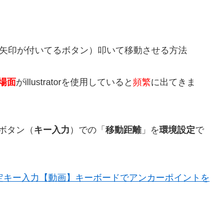
の矢印が付いてるボタン）叩いて移動させる方法
場面
がillustratorを使用していると
頻繁
に出てきま
ボタン（
キー入力
）での「
移動距離
」を
環境設定
で
or環境設定キー入力【動画】キーボードでアンカーポイントを