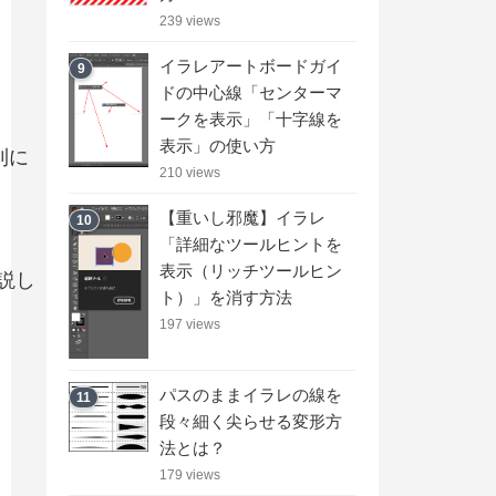
239 views
イラレアートボードガイ
9
ドの中心線「センターマ
ークを表示」「十字線を
表示」の使い方
利に
210 views
【重いし邪魔】イラレ
10
「詳細なツールヒントを
表示（リッチツールヒン
解説し
ト）」を消す方法
197 views
パスのままイラレの線を
11
段々細く尖らせる変形方
法とは？
179 views