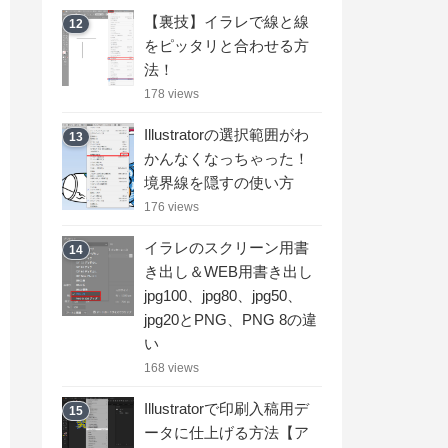
【裏技】イラレで線と線
12
をピッタリと合わせる方
法！
178 views
Illustratorの選択範囲がわ
13
かんなくなっちゃった！
境界線を隠すの使い方
176 views
イラレのスクリーン用書
14
き出し＆WEB用書き出し
jpg100、jpg80、jpg50、
jpg20とPNG、PNG 8の違
い
168 views
Illustratorで印刷入稿用デ
15
ータに仕上げる方法【ア