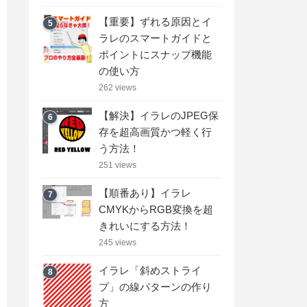
【重要】ずれる原因とイ
5
ラレのスマートガイドと
ポイントにスナップ機能
の使い方
262 views
【解決】イラレのJPEG保
6
存を超高画質かつ軽く行
う方法！
251 views
【順番あり】イラレ
7
CMYKからRGB変換を超
きれいにする方法！
245 views
イラレ「斜めストライ
8
プ」の線パターンの作り
方