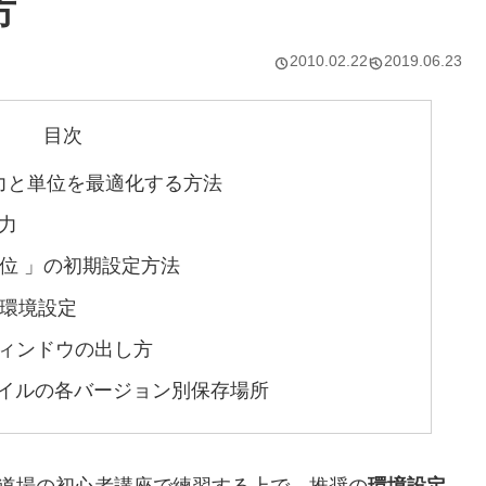
方
2010.02.22
2019.06.23
目次
キー入力と単位を最適化する方法
入力
「 単位 」の初期設定方法
rの環境設定
定のウィンドウの出し方
設定ファイルの各バージョン別保存場所
。イラレ道場の初心者講座で練習する上で、推奨の
環境設定