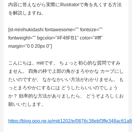
内容に答えながら実際にIllustratorで角を丸くする方法
を解説しますね。
[st-minihukidashi fontawesome="" fontsize=""
fontweight="" bgcolor="#F48FB1" color="#fff"
margin="0 0 20px 0"]
こんにちは。mitiです。 ちょっと初心的な質問ですみ
ません。 四角の枠で上部の角がまろやかな カーブにし
たいのですが、 なかなかいい方法がわかりません。 も
っとまろやかにするには どうしたらいいのでしょう
か？ 効率的な方法がありましたら、 どうぞよろしくお
願いいたします。
https://blog.goo.ne.jp/miti1202/e/0876c38ebf3ffe348ac61a