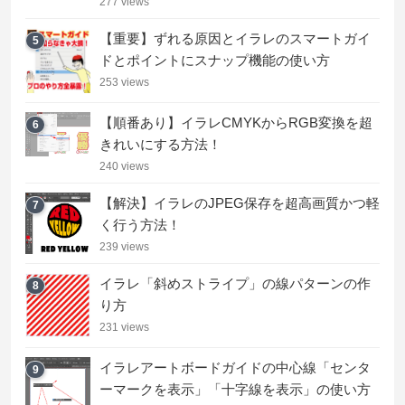
277 views
【重要】ずれる原因とイラレのスマートガイ
5
ドとポイントにスナップ機能の使い方
253 views
【順番あり】イラレCMYKからRGB変換を超
6
きれいにする方法！
240 views
【解決】イラレのJPEG保存を超高画質かつ軽
7
く行う方法！
239 views
イラレ「斜めストライプ」の線パターンの作
8
り方
231 views
イラレアートボードガイドの中心線「センタ
9
ーマークを表示」「十字線を表示」の使い方