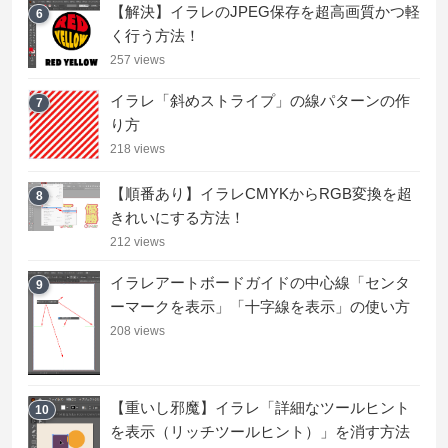
【解決】イラレのJPEG保存を超高画質かつ軽
6
く行う方法！
257 views
イラレ「斜めストライプ」の線パターンの作
7
り方
218 views
【順番あり】イラレCMYKからRGB変換を超
8
きれいにする方法！
212 views
イラレアートボードガイドの中心線「センタ
9
ーマークを表示」「十字線を表示」の使い方
208 views
【重いし邪魔】イラレ「詳細なツールヒント
10
を表示（リッチツールヒント）」を消す方法