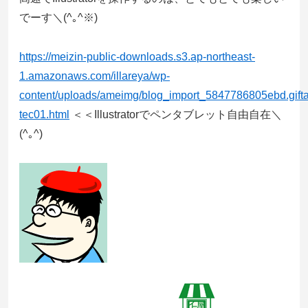
でーす＼(^｡^※)
https://meizin-public-downloads.s3.ap-northeast-
1.amazonaws.com/illareya/wp-
content/uploads/ameimg/blog_import_5847786805ebd.giftab
tec01.html
＜＜Illustratorでペンタブレット自由自在＼
(^｡^)