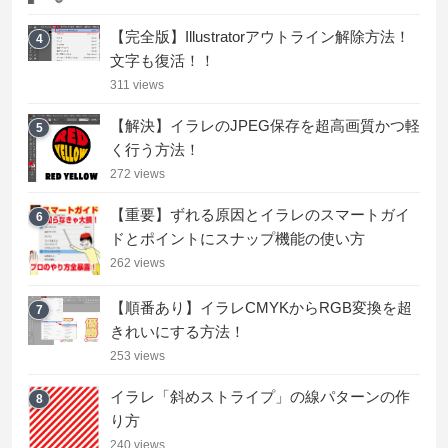
【完全版】Illustratorアウトライン解除方法！
4
文字も復活！！
311 views
【解決】イラレのJPEG保存を超高画質かつ軽
5
く行う方法！
272 views
【重要】ずれる原因とイラレのスマートガイ
6
ドとポイントにスナップ機能の使い方
262 views
【順番あり】イラレCMYKからRGB変換を超
7
きれいにする方法！
253 views
イラレ「斜めストライプ」の線パターンの作
8
り方
240 views