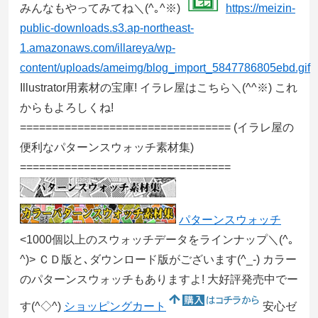
みんなもやってみてね＼(^｡^※)
https://meizin-
public-downloads.s3.ap-northeast-
1.amazonaws.com/illareya/wp-
content/uploads/ameimg/blog_import_5847786805ebd.gif
Illustrator用素材の宝庫! イラレ屋はこちら＼(^^※) これ
からもよろしくね!
=================================
(イラレ屋の
便利なパターンスウォッチ素材集)
=================================
パターンスウォッチ
<1000個以上のスウォッチデータをラインナップ＼(^｡
^)> ＣＤ版と､ダウンロード版がございます(^_-) カラー
のパターンスウォッチもありますよ! 大好評発売中でー
す(^◇^)
ショッピングカート
安心ゼ