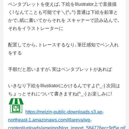
ペンタブレットを使えば､下絵をIllustrator上で直接描
く! なんてことも可能です＼(^｡^) 普通は下絵を鉛筆と
かで､紙に書いてからそれを スキャナーで読み込んで､
それをイラストレーターに
配置してから､トレースするなり､筆圧感知でペン入れ
をする
手順だと思いますが､実はペンタブレットがあれば
いきなり下絵をIllustratorにかけるんですよ(^_-) 次回は
ちょっとそれについて書きますね(^_-) お楽しみに!
https://meizin-public-downloads.s3.ap-
northeast-1.amazonaws.com/illareya/wp-
content/uploads/ameimg/blog_import_584776ecc9d5e.gif