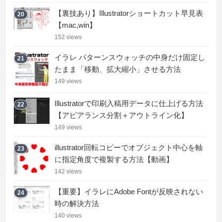
【裏技あり】Illustratorショートカット早見表
20
【mac,win】
152 views
イラレ パターンスウォッチの中身だけ固定し
21
たまま「移動、拡大縮小」させる方法
149 views
Illustratorで印刷入稿用データに仕上げる方法
22
【アピアランス分割＋アウトライン化】
149 views
illustrator回転コピーでオブジェクト中心を軸
23
に指定角度で複製する方法【動画】
142 views
【重要】イラレにAdobe Fontが反映されない
24
時の解決方法
140 views