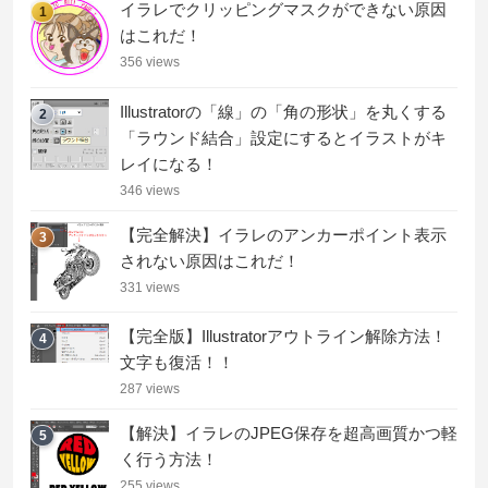
イラレでクリッピングマスクができない原因
1
はこれだ！
356 views
Illustratorの「線」の「角の形状」を丸くする
2
「ラウンド結合」設定にするとイラストがキ
レイになる！
346 views
【完全解決】イラレのアンカーポイント表示
3
されない原因はこれだ！
331 views
【完全版】Illustratorアウトライン解除方法！
4
文字も復活！！
287 views
【解決】イラレのJPEG保存を超高画質かつ軽
5
く行う方法！
255 views