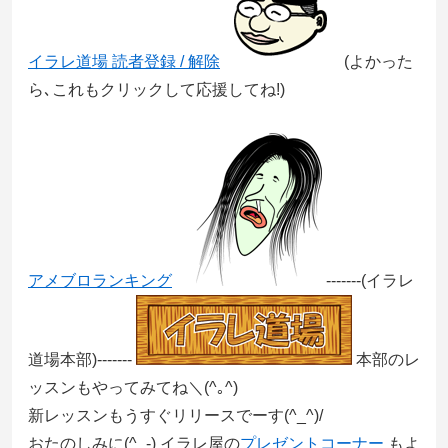
イラレ道場 読者登録 / 解除
(よかった
ら､これもクリックして応援してね!)
アメブロランキング
-------(イラレ
道場本部)-------
本部のレ
ッスンもやってみてね＼(^｡^)
新レッスンもうすぐリリースでーす(^_^)/
おたのしみに(^_-) イラレ屋の
プレゼントコーナー
もよ