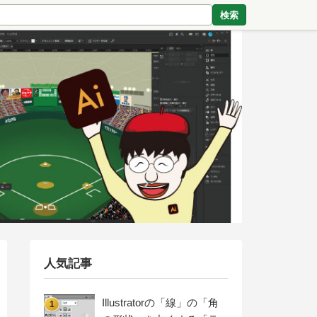
検索
人気記事
Illustratorの「線」の「角
1