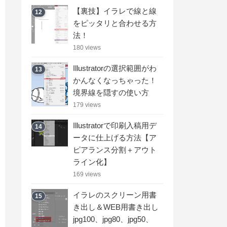
【裏技】イラレで線と線
12
をピッタリと合わせる方
法！
180 views
Illustratorの選択範囲がわ
13
かんなくなっちゃった！
境界線を隠すの使い方
179 views
Illustratorで印刷入稿用デ
14
ータに仕上げる方法【ア
ピアランス分割＋アウト
ライン化】
169 views
イラレのスクリーン用書
15
き出し＆WEB用書き出し
jpg100、jpg80、jpg50、