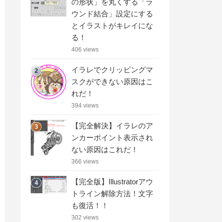
の形状」を丸くする「ラ
ウンド結合」設定にする
とイラストがキレイにな
る！
406 views
イラレでクリッピングマ
2
スクができない原因はこ
れだ！
394 views
【完全解決】イラレのア
3
ンカーポイント表示され
ない原因はこれだ！
366 views
【完全版】Illustratorアウ
4
トライン解除方法！文字
も復活！！
302 views