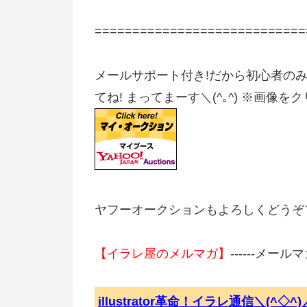
=======================
メールサポート付き!だから初心者のみ
てね! まってまーす＼(^｡^) ※画
ヤフーオークションもよろしくどうぞ＼(
【イラレ屋のメルマガ】
------メー
illustrator革命！イラレ通信＼(^◇^)