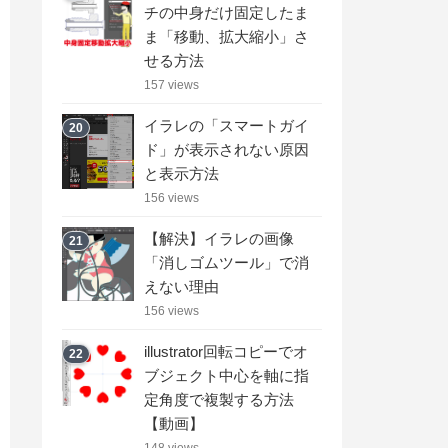
チの中身だけ固定したま
ま「移動、拡大縮小」さ
せる方法
157 views
イラレの「スマートガイ
20
ド」が表示されない原因
と表示方法
156 views
【解決】イラレの画像
21
「消しゴムツール」で消
えない理由
156 views
illustrator回転コピーでオ
22
ブジェクト中心を軸に指
定角度で複製する方法
【動画】
148 views