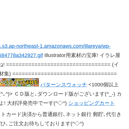
ds.s3.ap-northeast-1.amazonaws.com/illareya/wp-
584778a342927.gif
Illustrator用素材の宝庫! イラレ屋
================================
(イ
===============================
パターンスウォッチ
<1000個以上
^)> ＣＤ版と､ダウンロード版がございます(^_-) カ
 大好評発売中でーす(^◇^)
ショッピングカート
トカード決済から普通銀行､ネット銀行 郵貯､代引き
ぜひ､ご注文お待ちしております(^◇^)