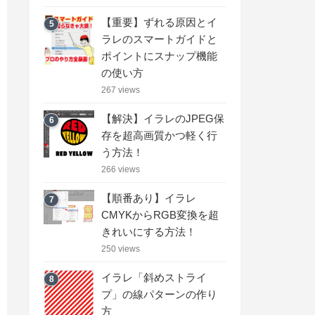
【重要】ずれる原因とイ
5
ラレのスマートガイドと
ポイントにスナップ機能
の使い方
267 views
【解決】イラレのJPEG保
6
存を超高画質かつ軽く行
う方法！
266 views
【順番あり】イラレ
7
CMYKからRGB変換を超
きれいにする方法！
250 views
イラレ「斜めストライ
8
プ」の線パターンの作り
方