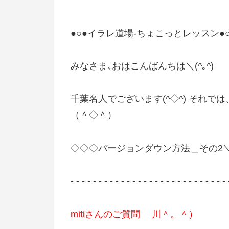
●○●イラレ道場-ちょこっとレッスン●○
みなさま､おはこんばんちは＼(^｡^)
千葉名人でございます(^◇^) それ
（＾◇＾）
◇◇◇バージョンダウン方法＿その2
- - - - - - - - - - - - - - - - - - - - - - - - - - - - 
mitiさんのご質問 川＾。＾）