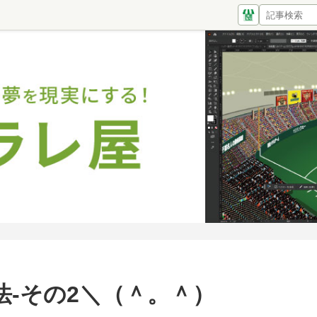
-その2＼（＾。＾）