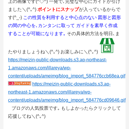
上の画像です(^◇^) 一発で､完璧な中心にガイドが引け
ました＼(^｡^)
ポイントにスナップ
が入っているからで
す(^_-)
この性質を利用すると中心点のない 図形と図形
の間の中心を､カンタンに取って ガイドを素早く作成
することが可能になります｡
その具体的方法を明日､ま
たやりましょうね＼(^｡^) お楽しみに＼(^｡^)
https://meizin-public-downloads.s3.ap-northeast-
1.amazonaws.com/illareya/wp-
content/uploads/ameimg/blog_import_584776ccb68ea.gif
https://meizin-public-downloads.s3.ap-
northeast-1.amazonaws.com/illareya/wp-
content/uploads/ameimg/blog_import_584776cd09646.gif
ブログの人気投票です｡ もしよかったらクリックして
応援してね＼(^｡^)