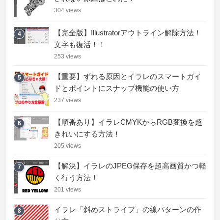
304 views
【完全版】Illustratorアウトライン解除方法！
4
文字も復活！！
253 views
【重要】ずれる原因とイラレのスマートガイ
5
ドとポイントにスナップ機能の使い方
237 views
【順番あり】イラレCMYKからRGB変換を超
6
きれいにする方法！
205 views
【解決】イラレのJPEG保存を超高画質かつ軽
7
く行う方法！
201 views
イラレ「斜めストライプ」の線パターンの作
8