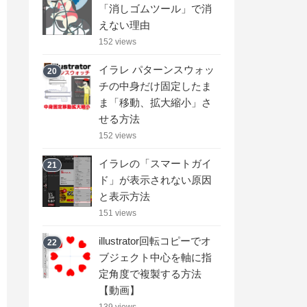
「消しゴムツール」で消
えない理由
152 views
イラレ パターンスウォッ
20
チの中身だけ固定したま
ま「移動、拡大縮小」さ
せる方法
152 views
イラレの「スマートガイ
21
ド」が表示されない原因
と表示方法
151 views
illustrator回転コピーでオ
22
ブジェクト中心を軸に指
定角度で複製する方法
【動画】
139 views