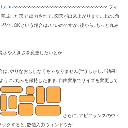
り方
>
フィ
-*-*-*-*-*-*-*-*-*-*-*-*-*-*-*-*-*-*-*-*-*-*-*-*-*-*-*-*-*-*-*-*-*-*-*-*-*
完成した形で 出力されて､図形が出来上がります｡ 上の､角
 一発で､OKという場合は､いいのですが､後から､もっと丸み
､長さや大きさを変更したいとか
､やりなおししなくちゃなりません(^^;) しかし､｢効果｣
 下のように､丸みを保持したまま､自由変形でサイズを変更して
さらに､アピアランスのウィ
リックすると､数値入力ウィンドウが