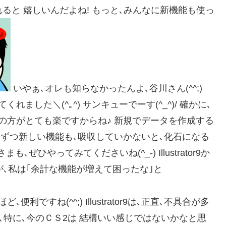
れると 嬉しいんだよね! もっと､みんなに新機能も使っ
いやぁ､オレも知らなかったんよ､谷川さん(^^;)
ました＼(^｡^) サンキューでーす(^_^)/ 確かに､
の方がとても楽ですからね♪ 新規でデータを作成する
しずつ新しい機能も､吸収していかないと､化石になる
も､ぜひやってみてくださいね(^_-) Illustrator9か
rですが､私は｢余計な機能が増えて困ったな｣と
ですね(^^;) Illustrator9は､正直､不具合が多
降､特に､今のＣＳ2は 結構いい感じではないかなと思