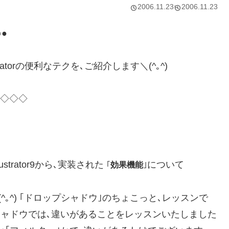
2006.11.23
2006.11.23
●
ratorの便利なテクを､ご紹介します＼(^｡^)
^)◇◇◇
ustrator9から､実装された
について
｢
効果機能
｣
｡^) ｢ドロップシャドウ｣のちょこっと､レッスンで
シャドウでは､違いがあることをレッスンいたしました