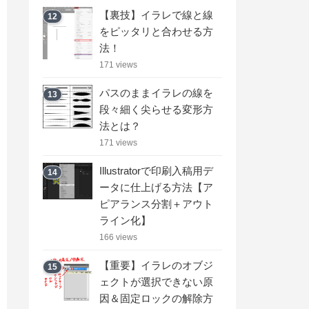
【裏技】イラレで線と線
12
をピッタリと合わせる方
法！
171 views
パスのままイラレの線を
13
段々細く尖らせる変形方
法とは？
171 views
Illustratorで印刷入稿用デ
14
ータに仕上げる方法【ア
ピアランス分割＋アウト
ライン化】
166 views
【重要】イラレのオブジ
15
ェクトが選択できない原
因＆固定ロックの解除方