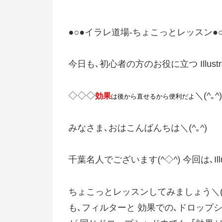
●○●イラレ道場-ちょこっとレッスン●○
今日も､初心者の方のお役に立つ Illust
◇◇◇
＼(^｡
効果
は後から直せるから便利だよ
みなさま､おはこんばんちは＼(^｡^)
千葉名人でございます(^◇^) 今回は､Ill
ちょこっとレッスンしてみましょう＼(^
も､フィルターと 効果での､ドロップ