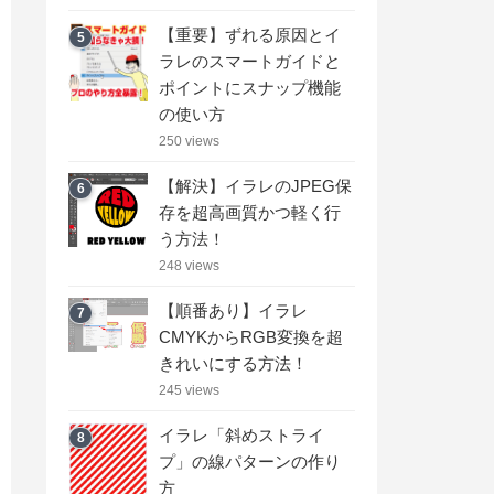
【重要】ずれる原因とイ
5
ラレのスマートガイドと
ポイントにスナップ機能
の使い方
250 views
【解決】イラレのJPEG保
6
存を超高画質かつ軽く行
う方法！
248 views
【順番あり】イラレ
7
CMYKからRGB変換を超
きれいにする方法！
245 views
イラレ「斜めストライ
8
プ」の線パターンの作り
方