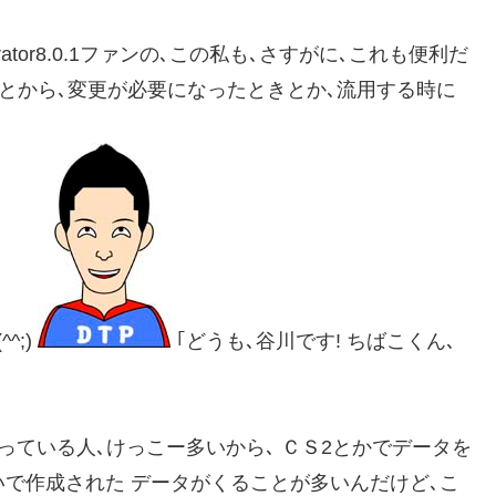
trator8.0.1ファンの､この私も､さすがに､これも便利だ
) あとから､変更が必要になったときとか､流用する時に
^;)
｢どうも､谷川です! ちばこくん､
メインで使っている人､けっこー多いから､ ＣＳ2とかでデータを
いで作成された データがくることが多いんだけど､こ