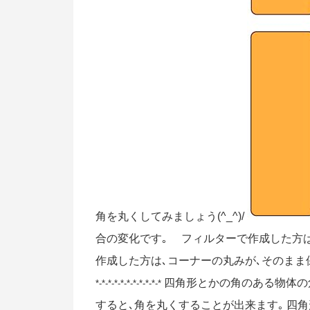
角を丸くしてみましょう(^_^)/
合の変化です｡ フィルターで作成した方は
作成した方は､コーナーの丸みが､そのまま保持
四角形とかの角のある物体の
*-*-*-*-*-*-*-*-*-*-*
すると､角を丸くすることが出来ます｡ 四角形