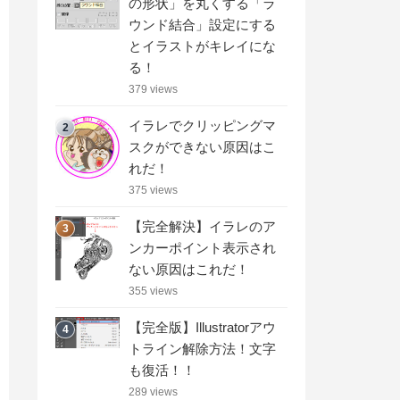
の形状」を丸くする「ラ
ウンド結合」設定にする
とイラストがキレイにな
る！
379 views
イラレでクリッピングマ
2
スクができない原因はこ
れだ！
375 views
【完全解決】イラレのア
3
ンカーポイント表示され
ない原因はこれだ！
355 views
【完全版】Illustratorアウ
4
トライン解除方法！文字
も復活！！
289 views