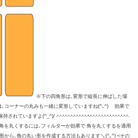
※下の四角形は､変形で縦長に伸ばした場
､コーナーの丸みも一緒に変形していますね(^｡^) 効果で
されていますよ(^_^)/
-*-*-*-*-*-*-*-*-*-*-*-*-*-*-*-*-*-*-*-*-*-*-*-*-*-*-
角を丸くするには､フィルターか効果で 角を丸くするを適用
から､角の丸い形を作成する方法もあります＼(^｡^) <その