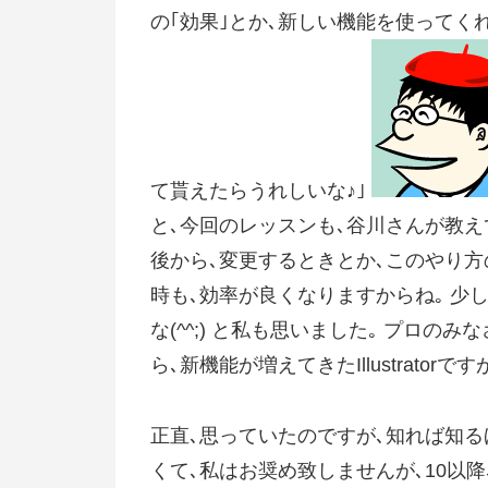
の｢効果｣とか､新しい機能を使ってく
て貰えたらうれしいな♪｣
と､今回のレッスンも､谷川さんが教えてくれ
後から､変更するときとか､このやり方
時も､効率が良くなりますからね｡ 少
な(^^;) と私も思いました｡ プロのみなさま
ら､新機能が増えてきたIllustrato
正直､思っていたのですが､知れば知るほど､便利
くて､私はお奨め致しませんが､10以