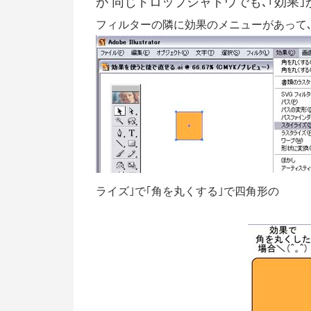
が 同じドロップシャドウでも､｢効果｣
フィルターの隣に効果のメニューがあって､そ
ライズ｣で｢角を丸くする｣で四角形の