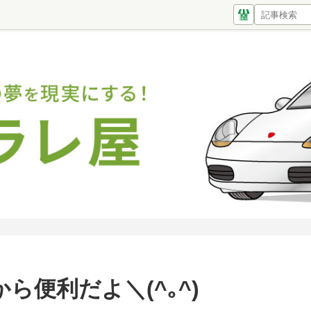
ら便利だよ＼(^｡^)