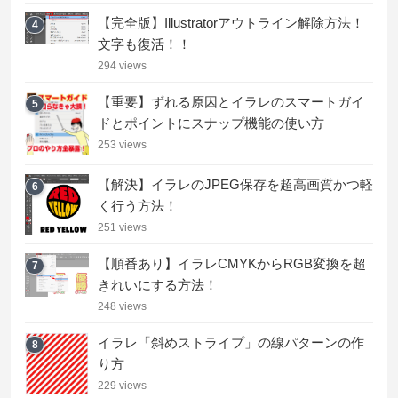
【完全版】Illustratorアウトライン解除方法！
4
文字も復活！！
294 views
【重要】ずれる原因とイラレのスマートガイ
5
ドとポイントにスナップ機能の使い方
253 views
【解決】イラレのJPEG保存を超高画質かつ軽
6
く行う方法！
251 views
【順番あり】イラレCMYKからRGB変換を超
7
きれいにする方法！
248 views
イラレ「斜めストライプ」の線パターンの作
8
り方
229 views