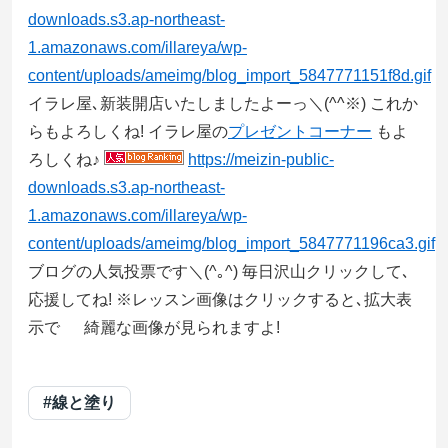
downloads.s3.ap-northeast-
1.amazonaws.com/illareya/wp-
content/uploads/ameimg/blog_import_5847771151f8d.gif
イラレ屋､新装開店いたしましたよーっ＼(^^※) これか
らもよろしくね! イラレ屋の
プレゼントコーナー
もよ
ろしくね♪
https://meizin-public-
downloads.s3.ap-northeast-
1.amazonaws.com/illareya/wp-
content/uploads/ameimg/blog_import_5847771196ca3.gif
ブログの人気投票です＼(^｡^) 毎日沢山クリックして､
応援してね! ※レッスン画像はクリックすると､拡大表
示で 綺麗な画像が見られますよ!
#線と塗り