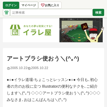
♡
ログイン
マイページ
お気に入り
検索
アートブラシ使おう＼(^｡^)
2005.10.22
2005.10.22
●○●イラレ道場-ちょこっとレッスン●○● 今日も､初心
者の方のお役に立つ Illustratorの便利なテクを､ご紹介
します＼(^｡^) ◇◇◇アートブラシ使おう＼(^｡^)◇◇◇
みなさま､おはこんばんちは＼(^｡^)